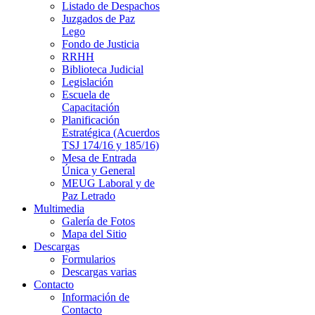
Listado de Despachos
Juzgados de Paz
Lego
Fondo de Justicia
RRHH
Biblioteca Judicial
Legislación
Escuela de
Capacitación
Planificación
Estratégica (Acuerdos
TSJ 174/16 y 185/16)
Mesa de Entrada
Única y General
MEUG Laboral y de
Paz Letrado
Multimedia
Galería de Fotos
Mapa del Sitio
Descargas
Formularios
Descargas varias
Contacto
Información de
Contacto