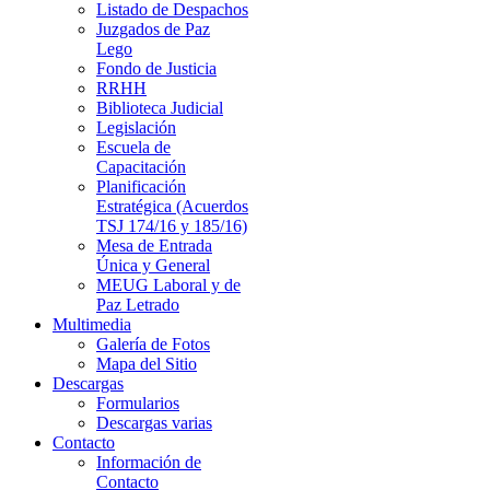
Listado de Despachos
Juzgados de Paz
Lego
Fondo de Justicia
RRHH
Biblioteca Judicial
Legislación
Escuela de
Capacitación
Planificación
Estratégica (Acuerdos
TSJ 174/16 y 185/16)
Mesa de Entrada
Única y General
MEUG Laboral y de
Paz Letrado
Multimedia
Galería de Fotos
Mapa del Sitio
Descargas
Formularios
Descargas varias
Contacto
Información de
Contacto