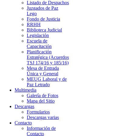
Listado de Despachos
Juzgados de Paz
Lego
Fondo de Justicia
RRHH
Biblioteca Judicial
Legislación
Escuela de
Capacitación
Planificación
Estratégica (Acuerdos
TSJ 174/16 y 185/16)
Mesa de Entrada
Única y General
MEUG Laboral y de
Paz Letrado
Multimedia
Galería de Fotos
Mapa del Sitio
Descargas
Formularios
Descargas varias
Contacto
Información de
Contacto