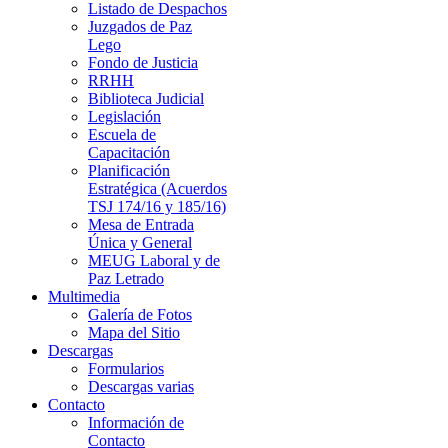
Listado de Despachos
Juzgados de Paz
Lego
Fondo de Justicia
RRHH
Biblioteca Judicial
Legislación
Escuela de
Capacitación
Planificación
Estratégica (Acuerdos
TSJ 174/16 y 185/16)
Mesa de Entrada
Única y General
MEUG Laboral y de
Paz Letrado
Multimedia
Galería de Fotos
Mapa del Sitio
Descargas
Formularios
Descargas varias
Contacto
Información de
Contacto