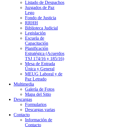
Listado de Despachos
Juzgados de Paz
Lego
Fondo de Justicia
RRHH
Biblioteca Judicial
Legislación
Escuela de
Capacitación
Planificación
Estratégica (Acuerdos
TSJ 174/16 y 185/16)
Mesa de Entrada
Única y General
MEUG Laboral y de
Paz Letrado
Multimedia
Galería de Fotos
Mapa del Sitio
Descargas
Formularios
Descargas varias
Contacto
Información de
Contacto