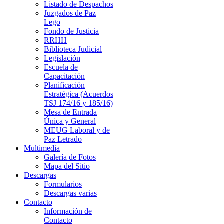
Listado de Despachos
Juzgados de Paz
Lego
Fondo de Justicia
RRHH
Biblioteca Judicial
Legislación
Escuela de
Capacitación
Planificación
Estratégica (Acuerdos
TSJ 174/16 y 185/16)
Mesa de Entrada
Única y General
MEUG Laboral y de
Paz Letrado
Multimedia
Galería de Fotos
Mapa del Sitio
Descargas
Formularios
Descargas varias
Contacto
Información de
Contacto