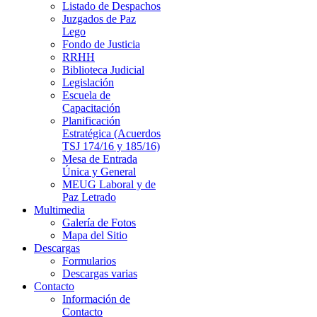
Listado de Despachos
Juzgados de Paz
Lego
Fondo de Justicia
RRHH
Biblioteca Judicial
Legislación
Escuela de
Capacitación
Planificación
Estratégica (Acuerdos
TSJ 174/16 y 185/16)
Mesa de Entrada
Única y General
MEUG Laboral y de
Paz Letrado
Multimedia
Galería de Fotos
Mapa del Sitio
Descargas
Formularios
Descargas varias
Contacto
Información de
Contacto