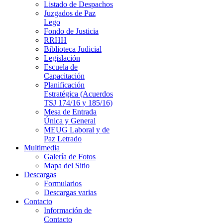
Listado de Despachos
Juzgados de Paz
Lego
Fondo de Justicia
RRHH
Biblioteca Judicial
Legislación
Escuela de
Capacitación
Planificación
Estratégica (Acuerdos
TSJ 174/16 y 185/16)
Mesa de Entrada
Única y General
MEUG Laboral y de
Paz Letrado
Multimedia
Galería de Fotos
Mapa del Sitio
Descargas
Formularios
Descargas varias
Contacto
Información de
Contacto