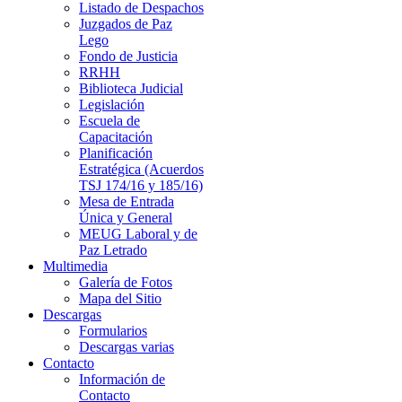
Listado de Despachos
Juzgados de Paz
Lego
Fondo de Justicia
RRHH
Biblioteca Judicial
Legislación
Escuela de
Capacitación
Planificación
Estratégica (Acuerdos
TSJ 174/16 y 185/16)
Mesa de Entrada
Única y General
MEUG Laboral y de
Paz Letrado
Multimedia
Galería de Fotos
Mapa del Sitio
Descargas
Formularios
Descargas varias
Contacto
Información de
Contacto