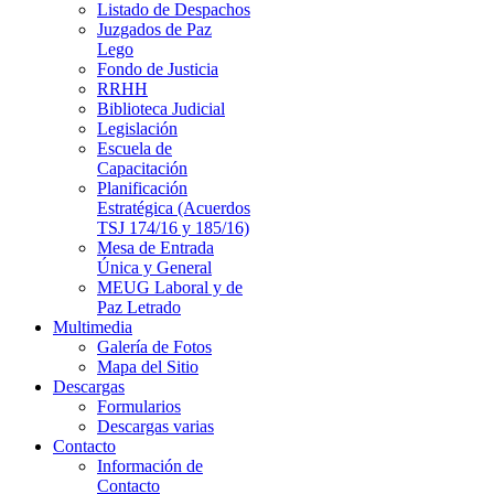
Listado de Despachos
Juzgados de Paz
Lego
Fondo de Justicia
RRHH
Biblioteca Judicial
Legislación
Escuela de
Capacitación
Planificación
Estratégica (Acuerdos
TSJ 174/16 y 185/16)
Mesa de Entrada
Única y General
MEUG Laboral y de
Paz Letrado
Multimedia
Galería de Fotos
Mapa del Sitio
Descargas
Formularios
Descargas varias
Contacto
Información de
Contacto