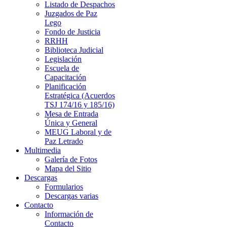
Listado de Despachos
Juzgados de Paz
Lego
Fondo de Justicia
RRHH
Biblioteca Judicial
Legislación
Escuela de
Capacitación
Planificación
Estratégica (Acuerdos
TSJ 174/16 y 185/16)
Mesa de Entrada
Única y General
MEUG Laboral y de
Paz Letrado
Multimedia
Galería de Fotos
Mapa del Sitio
Descargas
Formularios
Descargas varias
Contacto
Información de
Contacto