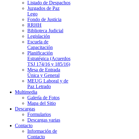
Listado de Despachos
Juzgados de Paz
Lego
Fondo de Justicia
RRHH
Biblioteca Judicial
Legislación
Escuela de
Capacitación
Planificación
Estratégica (Acuerdos
TSJ 174/16 y 185/16)
Mesa de Entrada
Única y General
MEUG Laboral y de
Paz Letrado
Multimedia
Galería de Fotos
Mapa del Sitio
Descargas
Formularios
Descargas varias
Contacto
Información de
Contacto