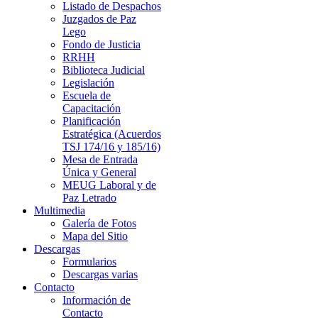
Listado de Despachos
Juzgados de Paz
Lego
Fondo de Justicia
RRHH
Biblioteca Judicial
Legislación
Escuela de
Capacitación
Planificación
Estratégica (Acuerdos
TSJ 174/16 y 185/16)
Mesa de Entrada
Única y General
MEUG Laboral y de
Paz Letrado
Multimedia
Galería de Fotos
Mapa del Sitio
Descargas
Formularios
Descargas varias
Contacto
Información de
Contacto