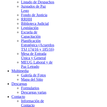
Listado de Despachos
Juzgados de Paz
Lego
Fondo de Justicia
RRHH
Biblioteca Judicial
Legislación
Escuela de
Capacitación
Planificación
Estratégica (Acuerdos
TSJ 174/16 y 185/16)
Mesa de Entrada
Única y General
MEUG Laboral y de
Paz Letrado
Multimedia
Galería de Fotos
Mapa del Sitio
Descargas
Formularios
Descargas varias
Contacto
Información de
Contacto