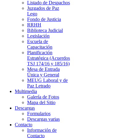
Listado de Despachos
Juzgados de Paz
Lego
Fondo de Justicia
RRHH
Biblioteca Judicial
Legislación
Escuela de
Capacitación
Planificación
Estratégica (Acuerdos
TSJ 174/16 y 185/16)
Mesa de Entrada
Única y General
MEUG Laboral y de
Paz Letrado
Multimedia
Galería de Fotos
Mapa del Sitio
Descargas
Formularios
Descargas varias
Contacto
Información de
Contacto