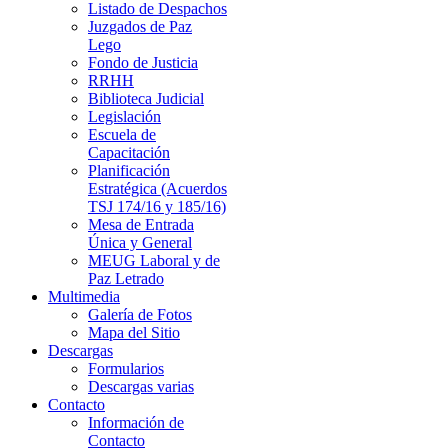
Listado de Despachos
Juzgados de Paz
Lego
Fondo de Justicia
RRHH
Biblioteca Judicial
Legislación
Escuela de
Capacitación
Planificación
Estratégica (Acuerdos
TSJ 174/16 y 185/16)
Mesa de Entrada
Única y General
MEUG Laboral y de
Paz Letrado
Multimedia
Galería de Fotos
Mapa del Sitio
Descargas
Formularios
Descargas varias
Contacto
Información de
Contacto