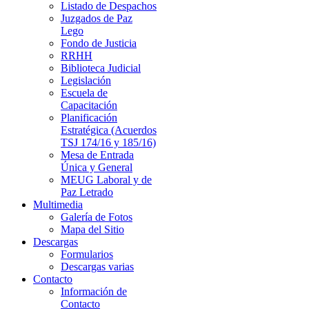
Listado de Despachos
Juzgados de Paz
Lego
Fondo de Justicia
RRHH
Biblioteca Judicial
Legislación
Escuela de
Capacitación
Planificación
Estratégica (Acuerdos
TSJ 174/16 y 185/16)
Mesa de Entrada
Única y General
MEUG Laboral y de
Paz Letrado
Multimedia
Galería de Fotos
Mapa del Sitio
Descargas
Formularios
Descargas varias
Contacto
Información de
Contacto