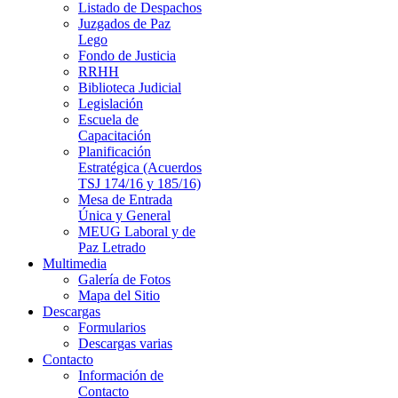
Listado de Despachos
Juzgados de Paz
Lego
Fondo de Justicia
RRHH
Biblioteca Judicial
Legislación
Escuela de
Capacitación
Planificación
Estratégica (Acuerdos
TSJ 174/16 y 185/16)
Mesa de Entrada
Única y General
MEUG Laboral y de
Paz Letrado
Multimedia
Galería de Fotos
Mapa del Sitio
Descargas
Formularios
Descargas varias
Contacto
Información de
Contacto