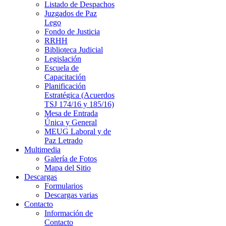
Listado de Despachos
Juzgados de Paz
Lego
Fondo de Justicia
RRHH
Biblioteca Judicial
Legislación
Escuela de
Capacitación
Planificación
Estratégica (Acuerdos
TSJ 174/16 y 185/16)
Mesa de Entrada
Única y General
MEUG Laboral y de
Paz Letrado
Multimedia
Galería de Fotos
Mapa del Sitio
Descargas
Formularios
Descargas varias
Contacto
Información de
Contacto