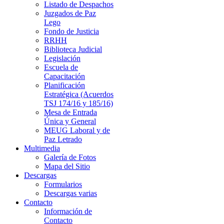
Listado de Despachos
Juzgados de Paz
Lego
Fondo de Justicia
RRHH
Biblioteca Judicial
Legislación
Escuela de
Capacitación
Planificación
Estratégica (Acuerdos
TSJ 174/16 y 185/16)
Mesa de Entrada
Única y General
MEUG Laboral y de
Paz Letrado
Multimedia
Galería de Fotos
Mapa del Sitio
Descargas
Formularios
Descargas varias
Contacto
Información de
Contacto