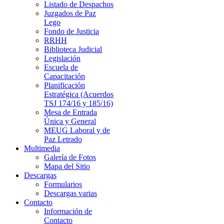
Listado de Despachos
Juzgados de Paz
Lego
Fondo de Justicia
RRHH
Biblioteca Judicial
Legislación
Escuela de
Capacitación
Planificación
Estratégica (Acuerdos
TSJ 174/16 y 185/16)
Mesa de Entrada
Única y General
MEUG Laboral y de
Paz Letrado
Multimedia
Galería de Fotos
Mapa del Sitio
Descargas
Formularios
Descargas varias
Contacto
Información de
Contacto