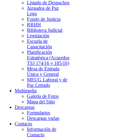
Listado de Despachos
Juzgados de Paz
Lego
Fondo de Justicia
RRHH
Biblioteca Judicial
Legislación
Escuela de
Capacitación
Planificación
Estratégica (Acuerdos
TSJ 174/16 y 185/16)
Mesa de Entrada
Única y General
MEUG Laboral y de
Paz Letrado
Multimedia
Galería de Fotos
Mapa del Sitio
Descargas
Formularios
Descargas varias
Contacto
Información de
Contacto