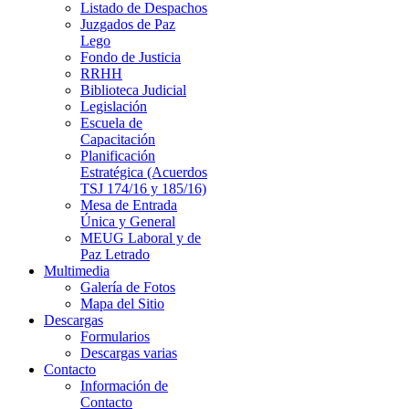
Listado de Despachos
Juzgados de Paz
Lego
Fondo de Justicia
RRHH
Biblioteca Judicial
Legislación
Escuela de
Capacitación
Planificación
Estratégica (Acuerdos
TSJ 174/16 y 185/16)
Mesa de Entrada
Única y General
MEUG Laboral y de
Paz Letrado
Multimedia
Galería de Fotos
Mapa del Sitio
Descargas
Formularios
Descargas varias
Contacto
Información de
Contacto