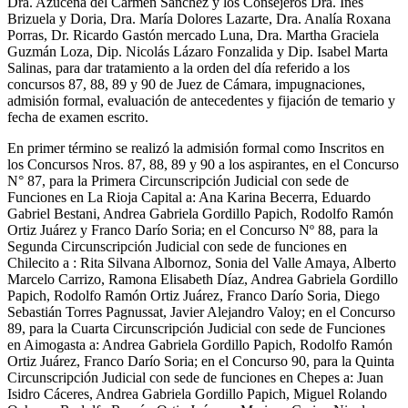
Dra. Azucena del Carmen Sánchez y los Consejeros Dra. Inés
Brizuela y Doria, Dra. María Dolores Lazarte, Dra. Analía Roxana
Porras, Dr. Ricardo Gastón mercado Luna, Dra. Martha Graciela
Guzmán Loza, Dip. Nicolás Lázaro Fonzalida y Dip. Isabel Marta
Salinas, para dar tratamiento a la orden del día referido a los
concursos 87, 88, 89 y 90 de Juez de Cámara, impugnaciones,
admisión formal, evaluación de antecedentes y fijación de temario y
fecha de examen escrito.
En primer término se realizó la admisión formal como Inscritos en
los Concursos Nros. 87, 88, 89 y 90 a los aspirantes, en el Concurso
N° 87, para la Primera Circunscripción Judicial con sede de
Funciones en La Rioja Capital a: Ana Karina Becerra, Eduardo
Gabriel Bestani, Andrea Gabriela Gordillo Papich, Rodolfo Ramón
Ortiz Juárez y Franco Darío Soria; en el Concurso Nº 88, para la
Segunda Circunscripción Judicial con sede de funciones en
Chilecito a : Rita Silvana Albornoz, Sonia del Valle Amaya, Alberto
Marcelo Carrizo, Ramona Elisabeth Díaz, Andrea Gabriela Gordillo
Papich, Rodolfo Ramón Ortiz Juárez, Franco Darío Soria, Diego
Sebastián Torres Pagnussat, Javier Alejandro Valoy; en el Concurso
89, para la Cuarta Circunscripción Judicial con sede de Funciones
en Aimogasta a: Andrea Gabriela Gordillo Papich, Rodolfo Ramón
Ortiz Juárez, Franco Darío Soria; en el Concurso 90, para la Quinta
Circunscripción Judicial con sede de funciones en Chepes a: Juan
Isidro Cáceres, Andrea Gabriela Gordillo Papich, Miguel Rolando