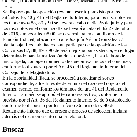
Ochoa, , Rodolfo Ramón Ortiz Juárez y Mariana Carina Nicolasa
Tello.
Se dispuso que la oposición (examen escrito) previsto por los
artículos 36, 40 y 41 del Reglamento Interno, para los inscriptos en
los Concursos 88, 89 y 90 se llevará a cabo el día 26 de julio y para
los inscriptos en el concurso 87 se llevará a cabo el día 27 de julio
de 2016, ambos a hs. 08:00, se desarrollará en el auditorio de la
Función Judicial, ubicado en calle Joaquín Víctor González 77
planta baja. Los habilitados para participar de la oposición de los
Concursos 87, 88, 89 y 90 deberán registrar su asistencia, en el lugar
determinado para la realización de la oposición, hasta la hora de
inicio fijada, con apercibimiento de quedar excluidos del concurso,
conforme lo dispuesto por el Art. 45 del Reglamento Interno del
Consejo de la Magistratura.
En la oportunidad fijada, se procederá a practicar el sorteo
correspondiente, a los fines de determinar el caso real objeto del
examen escrito, conforme los términos del art. 41 del Reglamento
Interno. También se aprobó el temario respectivo, conforme lo
previsto por el Art. 36 del Reglamento Interno. Se dejó establecido
conforme lo dispuesto por los artículo 36 inciso b) y 40 del
Reglamento Interno que el presente proceso de selección incluirá
además del examen escrito una prueba oral.
Buscar