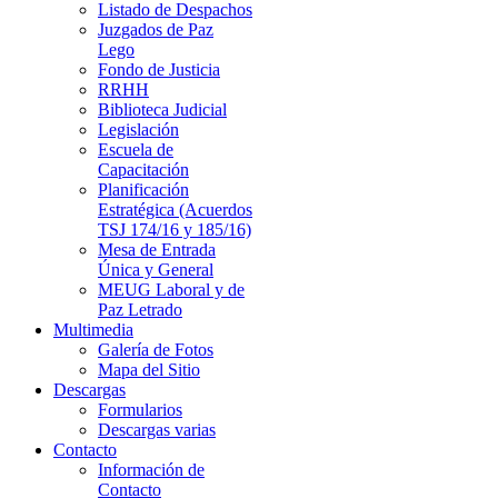
Listado de Despachos
Juzgados de Paz
Lego
Fondo de Justicia
RRHH
Biblioteca Judicial
Legislación
Escuela de
Capacitación
Planificación
Estratégica (Acuerdos
TSJ 174/16 y 185/16)
Mesa de Entrada
Única y General
MEUG Laboral y de
Paz Letrado
Multimedia
Galería de Fotos
Mapa del Sitio
Descargas
Formularios
Descargas varias
Contacto
Información de
Contacto