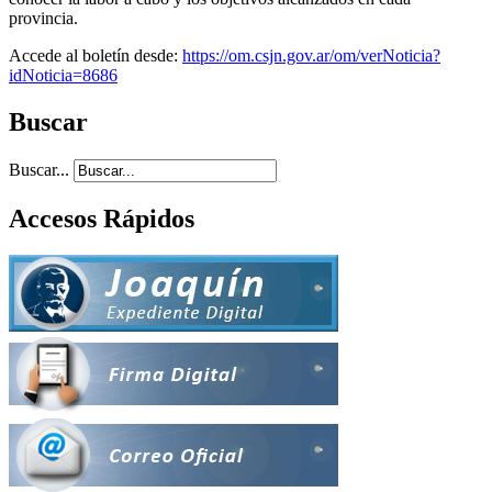
provincia.
Accede al boletín desde:
https://om.csjn.gov.ar/om/verNoticia?
idNoticia=8686
Buscar
Buscar...
Accesos Rápidos