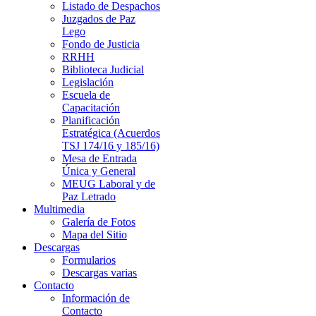
Listado de Despachos
Juzgados de Paz
Lego
Fondo de Justicia
RRHH
Biblioteca Judicial
Legislación
Escuela de
Capacitación
Planificación
Estratégica (Acuerdos
TSJ 174/16 y 185/16)
Mesa de Entrada
Única y General
MEUG Laboral y de
Paz Letrado
Multimedia
Galería de Fotos
Mapa del Sitio
Descargas
Formularios
Descargas varias
Contacto
Información de
Contacto