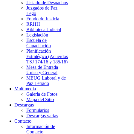
Listado de Despachos
Juzgados de Paz
Lego
Fondo de Justicia
RRHH
Biblioteca Judicial
Legislación
Escuela de
Capacitación
Planificación
Estratégica (Acuerdos
TSJ 174/16 y 185/16)
Mesa de Entrada
Única y General
MEUG Laboral y de
Paz Letrado
Multimedia
Galería de Fotos
Mapa del Sitio
Descargas
Formularios
Descargas varias
Contacto
Información de
Contacto