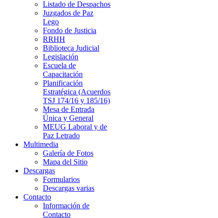
Listado de Despachos
Juzgados de Paz
Lego
Fondo de Justicia
RRHH
Biblioteca Judicial
Legislación
Escuela de
Capacitación
Planificación
Estratégica (Acuerdos
TSJ 174/16 y 185/16)
Mesa de Entrada
Única y General
MEUG Laboral y de
Paz Letrado
Multimedia
Galería de Fotos
Mapa del Sitio
Descargas
Formularios
Descargas varias
Contacto
Información de
Contacto