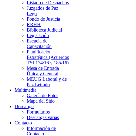
Listado de Despachos
Juzgados de Paz
Lego
Fondo de Justicia
RRHH
Biblioteca Judicial
Legislación
Escuela de
Capacitación
Planificación
Estratégica (Acuerdos
TSJ 174/16 y 185/16)
Mesa de Entrada
Única y General
MEUG Laboral y de
Paz Letrado
Multimedia
Galería de Fotos
Mapa del Sitio
Descargas
Formularios
Descargas varias
Contacto
Información de
Contacto