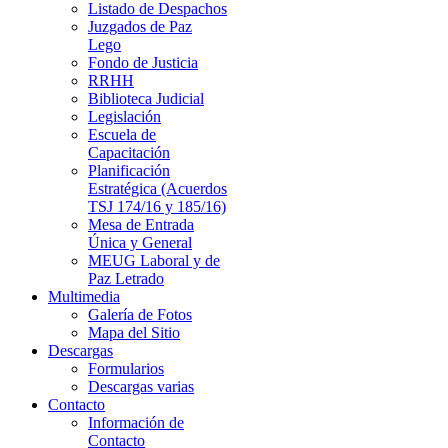
Listado de Despachos
Juzgados de Paz
Lego
Fondo de Justicia
RRHH
Biblioteca Judicial
Legislación
Escuela de
Capacitación
Planificación
Estratégica (Acuerdos
TSJ 174/16 y 185/16)
Mesa de Entrada
Única y General
MEUG Laboral y de
Paz Letrado
Multimedia
Galería de Fotos
Mapa del Sitio
Descargas
Formularios
Descargas varias
Contacto
Información de
Contacto