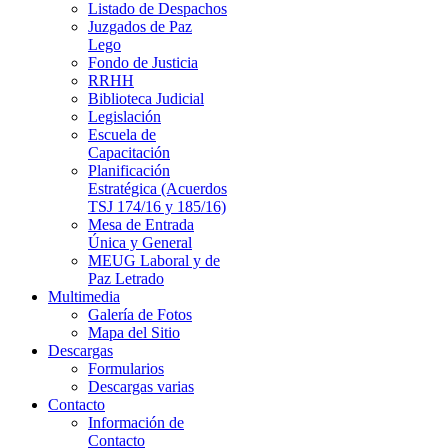
Listado de Despachos
Juzgados de Paz
Lego
Fondo de Justicia
RRHH
Biblioteca Judicial
Legislación
Escuela de
Capacitación
Planificación
Estratégica (Acuerdos
TSJ 174/16 y 185/16)
Mesa de Entrada
Única y General
MEUG Laboral y de
Paz Letrado
Multimedia
Galería de Fotos
Mapa del Sitio
Descargas
Formularios
Descargas varias
Contacto
Información de
Contacto