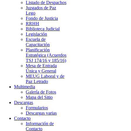
Listado de Despachos
Juzgados de Paz
Lego
Fondo de Justicia
RRHH
Biblioteca Judicial
Legislación
Escuela de
Capacitación
Planificación
Estratégica (Acuerdos
TSJ 174/16 y 185/16)
Mesa de Entrada
Única y General
MEUG Laboral y de
Paz Letrado
Multimedia
Galería de Fotos
Mapa del Sitio
Descargas
Formularios
Descargas varias
Contacto
Información de
Contacto