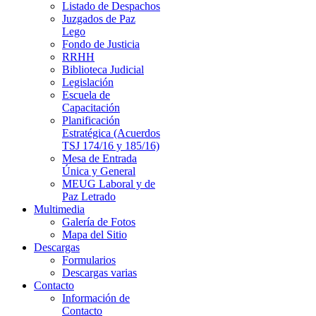
Listado de Despachos
Juzgados de Paz
Lego
Fondo de Justicia
RRHH
Biblioteca Judicial
Legislación
Escuela de
Capacitación
Planificación
Estratégica (Acuerdos
TSJ 174/16 y 185/16)
Mesa de Entrada
Única y General
MEUG Laboral y de
Paz Letrado
Multimedia
Galería de Fotos
Mapa del Sitio
Descargas
Formularios
Descargas varias
Contacto
Información de
Contacto