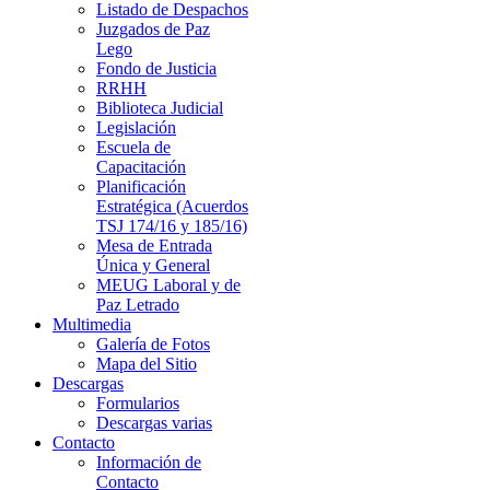
Listado de Despachos
Juzgados de Paz
Lego
Fondo de Justicia
RRHH
Biblioteca Judicial
Legislación
Escuela de
Capacitación
Planificación
Estratégica (Acuerdos
TSJ 174/16 y 185/16)
Mesa de Entrada
Única y General
MEUG Laboral y de
Paz Letrado
Multimedia
Galería de Fotos
Mapa del Sitio
Descargas
Formularios
Descargas varias
Contacto
Información de
Contacto