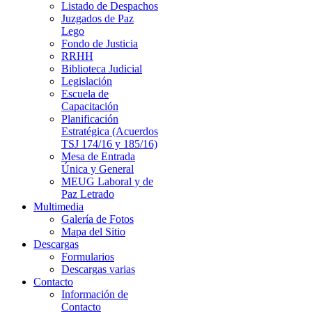
Listado de Despachos
Juzgados de Paz
Lego
Fondo de Justicia
RRHH
Biblioteca Judicial
Legislación
Escuela de
Capacitación
Planificación
Estratégica (Acuerdos
TSJ 174/16 y 185/16)
Mesa de Entrada
Única y General
MEUG Laboral y de
Paz Letrado
Multimedia
Galería de Fotos
Mapa del Sitio
Descargas
Formularios
Descargas varias
Contacto
Información de
Contacto