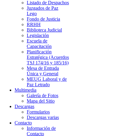
Listado de Despachos
Juzgados de Paz
Lego
Fondo de Justicia
RRHH
Biblioteca Judicial
Legislación
Escuela de
Capacitación
Planificación
Estratégica (Acuerdos
TSJ 174/16 y 185/16)
Mesa de Entrada
Única y General
MEUG Laboral y de
Paz Letrado
Multimedia
Galería de Fotos
Mapa del Sitio
Descargas
Formularios
Descargas varias
Contacto
Información de
Contacto