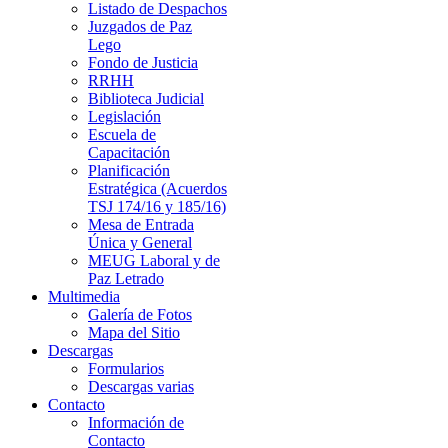
Listado de Despachos
Juzgados de Paz
Lego
Fondo de Justicia
RRHH
Biblioteca Judicial
Legislación
Escuela de
Capacitación
Planificación
Estratégica (Acuerdos
TSJ 174/16 y 185/16)
Mesa de Entrada
Única y General
MEUG Laboral y de
Paz Letrado
Multimedia
Galería de Fotos
Mapa del Sitio
Descargas
Formularios
Descargas varias
Contacto
Información de
Contacto