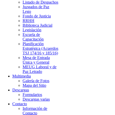
Listado de Despachos
Juzgados de Paz
Lego
Fondo de Justicia
RRHH
Biblioteca Judicial
Legislación
Escuela de
Capacitación
Planificación
Estratégica (Acuerdos
TSJ 174/16 y 185/16)
Mesa de Entrada
Única y General
MEUG Laboral y de
Paz Letrado
Multimedia
Galería de Fotos
Mapa del Sitio
Descargas
Formularios
Descargas varias
Contacto
Información de
Contacto