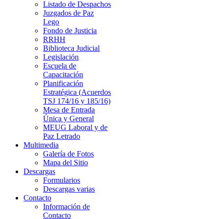
Listado de Despachos
Juzgados de Paz
Lego
Fondo de Justicia
RRHH
Biblioteca Judicial
Legislación
Escuela de
Capacitación
Planificación
Estratégica (Acuerdos
TSJ 174/16 y 185/16)
Mesa de Entrada
Única y General
MEUG Laboral y de
Paz Letrado
Multimedia
Galería de Fotos
Mapa del Sitio
Descargas
Formularios
Descargas varias
Contacto
Información de
Contacto