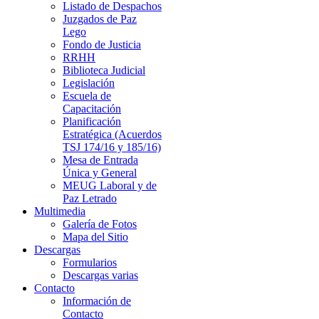
Listado de Despachos
Juzgados de Paz
Lego
Fondo de Justicia
RRHH
Biblioteca Judicial
Legislación
Escuela de
Capacitación
Planificación
Estratégica (Acuerdos
TSJ 174/16 y 185/16)
Mesa de Entrada
Única y General
MEUG Laboral y de
Paz Letrado
Multimedia
Galería de Fotos
Mapa del Sitio
Descargas
Formularios
Descargas varias
Contacto
Información de
Contacto