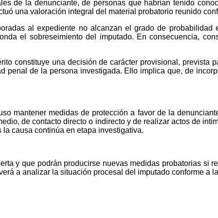
iales de la denunciante, de personas que habrían tenido conoc
uó una valoración integral del material probatorio reunido confo
orporadas al expediente no alcanzan el grado de probabilidad 
ponda el sobreseimiento del imputado. En consecuencia, con
érito constituye una decisión de carácter provisional, prevista 
dad penal de la persona investigada. Ello implica que, de incor
spuso mantener medidas de protección a favor de la denunciante
dio, de contacto directo o indirecto y de realizar actos de inti
s la causa continúa en etapa investigativa.
erta y que podrán producirse nuevas medidas probatorias si re
erá a analizar la situación procesal del imputado conforme a l