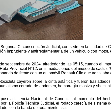
a Segunda Circunscripción Judicial, con sede en la ciudad de Ch
ión imprudente y antirreglamentaria de un vehículo con motor, e
15 de septiembre de 2024, alrededor de las 05:15, cuando el im
uta Provincial N°12, en inmediaciones del museo de cactus “C
sionando de frente con un automóvil Renault Clio que transitaba
icleta cayeron sobre la cinta asfáltica y fueron trasladados
s traumatismo cerrado de abdomen, hemorragia masiva y shock h
 poseía Licencia Nacional de Conducir al momento del hecho
or la Policía Técnica Judicial, el rodado carecía de sistema de
tado, con la banda de rodamiento lisa.