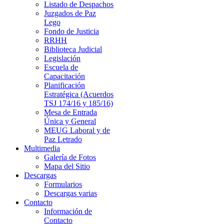
Listado de Despachos
Juzgados de Paz
Lego
Fondo de Justicia
RRHH
Biblioteca Judicial
Legislación
Escuela de
Capacitación
Planificación
Estratégica (Acuerdos
TSJ 174/16 y 185/16)
Mesa de Entrada
Única y General
MEUG Laboral y de
Paz Letrado
Multimedia
Galería de Fotos
Mapa del Sitio
Descargas
Formularios
Descargas varias
Contacto
Información de
Contacto