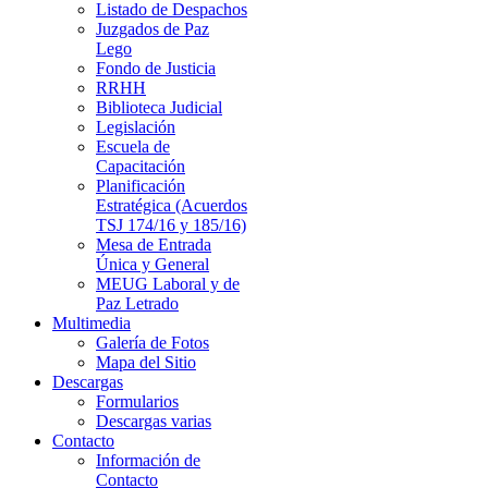
Listado de Despachos
Juzgados de Paz
Lego
Fondo de Justicia
RRHH
Biblioteca Judicial
Legislación
Escuela de
Capacitación
Planificación
Estratégica (Acuerdos
TSJ 174/16 y 185/16)
Mesa de Entrada
Única y General
MEUG Laboral y de
Paz Letrado
Multimedia
Galería de Fotos
Mapa del Sitio
Descargas
Formularios
Descargas varias
Contacto
Información de
Contacto