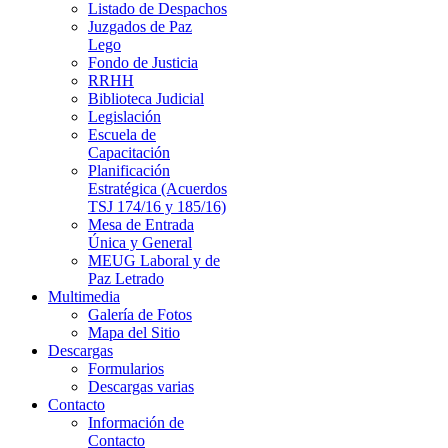
Listado de Despachos
Juzgados de Paz
Lego
Fondo de Justicia
RRHH
Biblioteca Judicial
Legislación
Escuela de
Capacitación
Planificación
Estratégica (Acuerdos
TSJ 174/16 y 185/16)
Mesa de Entrada
Única y General
MEUG Laboral y de
Paz Letrado
Multimedia
Galería de Fotos
Mapa del Sitio
Descargas
Formularios
Descargas varias
Contacto
Información de
Contacto