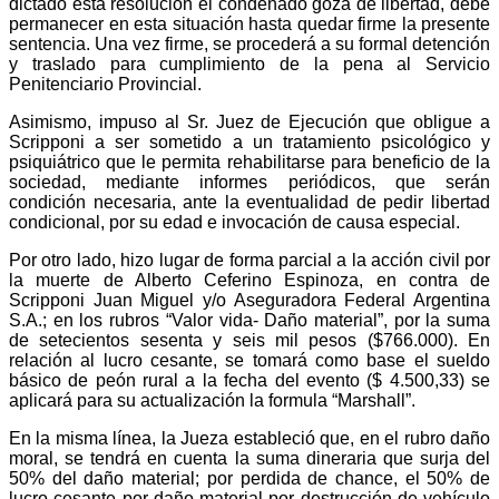
dictado esta resolución el condenado goza de libertad, debe
permanecer en esta situación hasta quedar firme la presente
sentencia. Una vez firme, se procederá a su formal detención
y traslado para cumplimiento de la pena al Servicio
Penitenciario Provincial.
Asimismo, impuso al Sr. Juez de Ejecución que obligue a
Scripponi a ser sometido a un tratamiento psicológico y
psiquiátrico que le permita rehabilitarse para beneficio de la
sociedad, mediante informes periódicos, que serán
condición necesaria, ante la eventualidad de pedir libertad
condicional, por su edad e invocación de causa especial.
Por otro lado, hizo lugar de forma parcial a la acción civil por
la muerte de Alberto Ceferino Espinoza, en contra de
Scripponi Juan Miguel y/o Aseguradora Federal Argentina
S.A.; en los rubros “Valor vida- Daño material”, por la suma
de setecientos sesenta y seis mil pesos ($766.000). En
relación al lucro cesante, se tomará como base el sueldo
básico de peón rural a la fecha del evento ($ 4.500,33) se
aplicará para su actualización la formula “Marshall”.
En la misma línea, la Jueza estableció que, en el rubro daño
moral, se tendrá en cuenta la suma dineraria que surja del
50% del daño material; por perdida de chance, el 50% de
lucro cesante por daño material por destrucción de vehículo