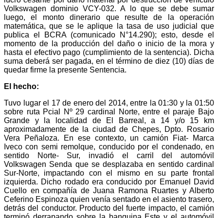
Volkswagen dominio VCY-032. A lo que se debe sumar
luego, el monto dinerario que resulte de la operación
matemática, que se le aplique la tasa de uso judicial que
publica el BCRA (comunicado N°14.290); esto, desde el
momento de la producción del daño o inicio de la mora y
hasta el efectivo pago (cumplimiento de la sentencia). Dicha
suma deberá ser pagada, en el término de diez (10) días de
quedar firme la presente Sentencia.
El hecho:
Tuvo lugar el 17 de enero del 2014, entre la 01:30 y la 01:50
sobre ruta Pcial Nº 29 cardinal Norte, entre el paraje Bajo
Grande y la localidad de El Barreal, a 14 y/o 15 km
aproximadamente de la ciudad de Chepes, Dpto. Rosario
Vera Peñaloza. En ese contexto, un camión Fiat- Marca
Iveco con semi remolque, conducido por el condenado, en
sentido Norte- Sur, invadió el carril del automóvil
Volkswagen Senda que se desplazaba en sentido cardinal
Sur-Norte, impactando con el mismo en su parte frontal
izquierda. Dicho rodado era conducido por Emanuel David
Cuello en compañía de Juana Ramona Ruartes y Alberto
Ceferino Espinoza quien venía sentado en el asiento trasero,
detrás del conductor. Producto del fuerte impacto, el camión
terminó derrapando sobre la banquina Este y el automóvil