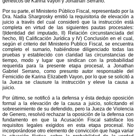
genéticos de Karina Vayon y Jonathan Serrano.
Por su parte, el Ministerio Público Fiscal, representado por la
Dra. Nadia Shargrosky emitió la requisitoria de elevación a
juicio a través del cual consideró que la instrucción está
completa en virtud de las siguientes pautas procesales:
I)Identidad del imputado, II) Relación circunstanciada del
hecho, III) Calificación Jurídica y IV) Conclusión en el cual,
según el criterio del Ministerio Publico Fiscal, se encuentra
completo el sumario, habiéndose diligenciado todas las
pruebas y establecido con claridad las circunstancias de
tiempo, modo y lugar que sindican con la probabilidad
requerida para la presente etapa procesal, a Jonathan
Gabriel Serrano, como presunto autor responsable del
Femicidio de Karina Elizabeth Vayon, por lo que se solicitó a
la Jueza se clausure la instrucción y eleve la causa a
juicio.
Por último, se notificó a la defensa y ésta dedujo oposición
formal a la elevación de la causa a juicio, solicitando el
sobreseimiento de su defendido, pero la Jueza de Violencia
de Genero, resolvió rechazar la oposición de la defensa con
fundamento en que la Acusación Fiscal satisface los
requisitos legales exigidos en esta etapa procesal. No
incorporándose otro elemento de convicción que haga variar