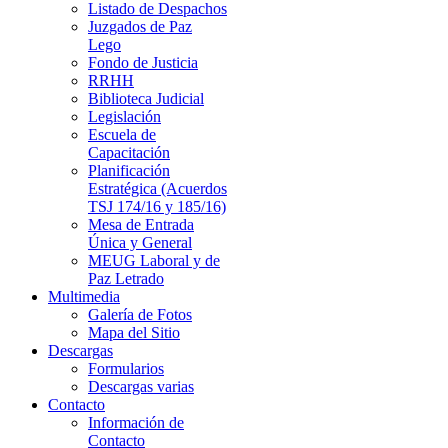
Listado de Despachos
Juzgados de Paz
Lego
Fondo de Justicia
RRHH
Biblioteca Judicial
Legislación
Escuela de
Capacitación
Planificación
Estratégica (Acuerdos
TSJ 174/16 y 185/16)
Mesa de Entrada
Única y General
MEUG Laboral y de
Paz Letrado
Multimedia
Galería de Fotos
Mapa del Sitio
Descargas
Formularios
Descargas varias
Contacto
Información de
Contacto