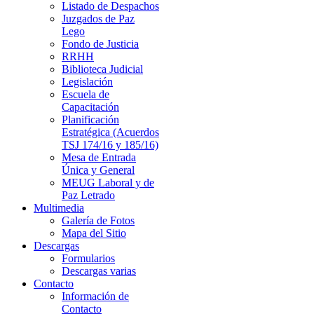
Listado de Despachos
Juzgados de Paz
Lego
Fondo de Justicia
RRHH
Biblioteca Judicial
Legislación
Escuela de
Capacitación
Planificación
Estratégica (Acuerdos
TSJ 174/16 y 185/16)
Mesa de Entrada
Única y General
MEUG Laboral y de
Paz Letrado
Multimedia
Galería de Fotos
Mapa del Sitio
Descargas
Formularios
Descargas varias
Contacto
Información de
Contacto