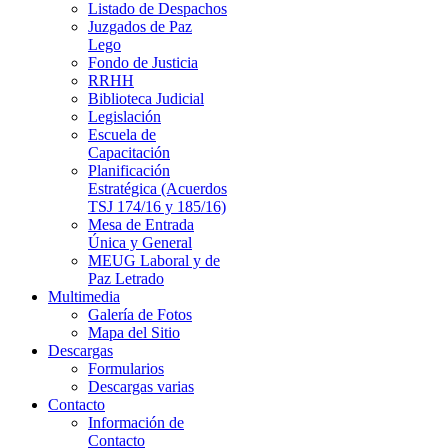
Listado de Despachos
Juzgados de Paz
Lego
Fondo de Justicia
RRHH
Biblioteca Judicial
Legislación
Escuela de
Capacitación
Planificación
Estratégica (Acuerdos
TSJ 174/16 y 185/16)
Mesa de Entrada
Única y General
MEUG Laboral y de
Paz Letrado
Multimedia
Galería de Fotos
Mapa del Sitio
Descargas
Formularios
Descargas varias
Contacto
Información de
Contacto