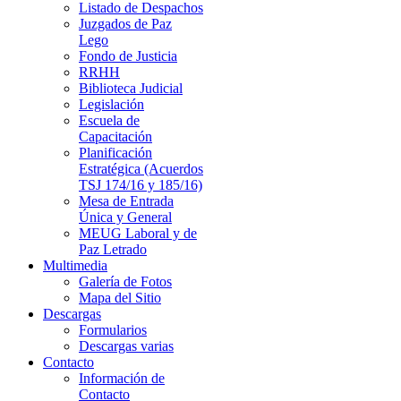
Listado de Despachos
Juzgados de Paz
Lego
Fondo de Justicia
RRHH
Biblioteca Judicial
Legislación
Escuela de
Capacitación
Planificación
Estratégica (Acuerdos
TSJ 174/16 y 185/16)
Mesa de Entrada
Única y General
MEUG Laboral y de
Paz Letrado
Multimedia
Galería de Fotos
Mapa del Sitio
Descargas
Formularios
Descargas varias
Contacto
Información de
Contacto