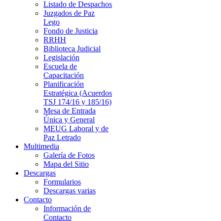
Listado de Despachos
Juzgados de Paz
Lego
Fondo de Justicia
RRHH
Biblioteca Judicial
Legislación
Escuela de
Capacitación
Planificación
Estratégica (Acuerdos
TSJ 174/16 y 185/16)
Mesa de Entrada
Única y General
MEUG Laboral y de
Paz Letrado
Multimedia
Galería de Fotos
Mapa del Sitio
Descargas
Formularios
Descargas varias
Contacto
Información de
Contacto