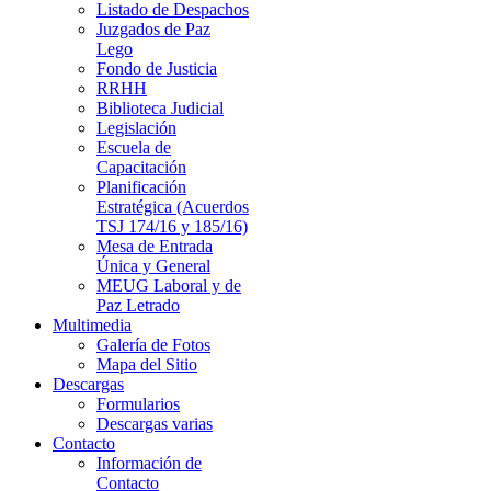
Listado de Despachos
Juzgados de Paz
Lego
Fondo de Justicia
RRHH
Biblioteca Judicial
Legislación
Escuela de
Capacitación
Planificación
Estratégica (Acuerdos
TSJ 174/16 y 185/16)
Mesa de Entrada
Única y General
MEUG Laboral y de
Paz Letrado
Multimedia
Galería de Fotos
Mapa del Sitio
Descargas
Formularios
Descargas varias
Contacto
Información de
Contacto