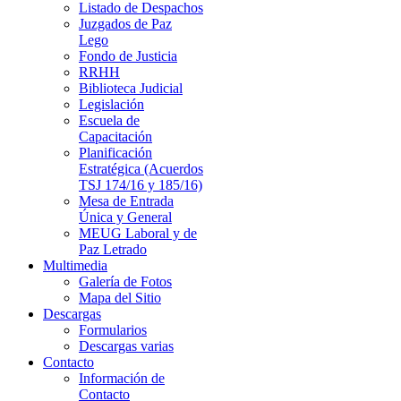
Listado de Despachos
Juzgados de Paz
Lego
Fondo de Justicia
RRHH
Biblioteca Judicial
Legislación
Escuela de
Capacitación
Planificación
Estratégica (Acuerdos
TSJ 174/16 y 185/16)
Mesa de Entrada
Única y General
MEUG Laboral y de
Paz Letrado
Multimedia
Galería de Fotos
Mapa del Sitio
Descargas
Formularios
Descargas varias
Contacto
Información de
Contacto