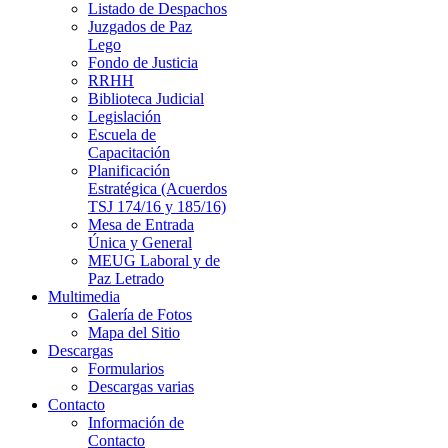
Listado de Despachos
Juzgados de Paz
Lego
Fondo de Justicia
RRHH
Biblioteca Judicial
Legislación
Escuela de
Capacitación
Planificación
Estratégica (Acuerdos
TSJ 174/16 y 185/16)
Mesa de Entrada
Única y General
MEUG Laboral y de
Paz Letrado
Multimedia
Galería de Fotos
Mapa del Sitio
Descargas
Formularios
Descargas varias
Contacto
Información de
Contacto